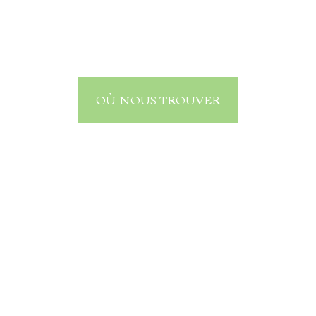
Contact
OÙ NOUS TROUVER
S'inscrire à la newsletter
Mentions Légales
Design :
Andeers Sàrl