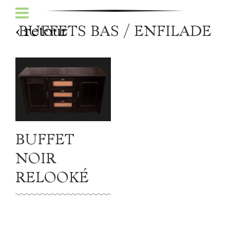
‹ retour
BUFFETS BAS / ENFILADE
Accueil
BUFFET
NOIR
Antiquités
RELOOKÉ
Histoire de la ferme
Infos pratiques