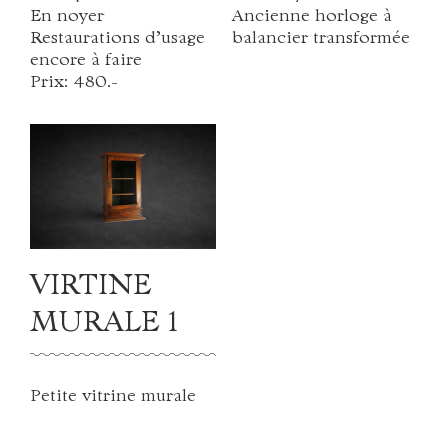
En noyer
Ancienne horloge à
Restaurations d'usage
balancier transformée
Contact
encore à faire
Prix: 480.-
S'inscrire à la newsletter
Mentions Légales
VIRTINE
Design :
Andeers Sàrl
MURALE 1
Petite vitrine murale