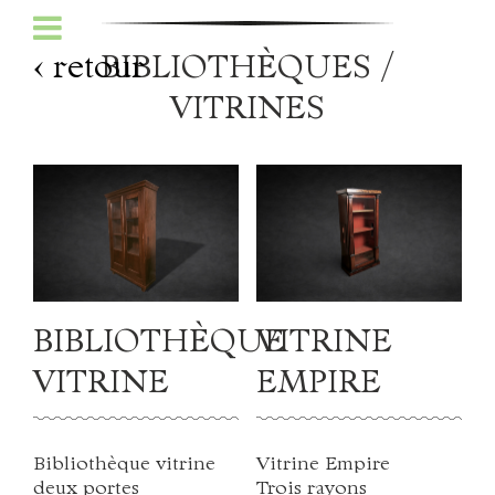
‹ retour
BIBLIOTHÈQUES /
VITRINES
Accueil
BIBLIOTHÈQUE
VITRINE
Antiquités
VITRINE
EMPIRE
Histoire de la ferme
Bibliothèque vitrine
Vitrine Empire
Infos pratiques
deux portes
Trois rayons